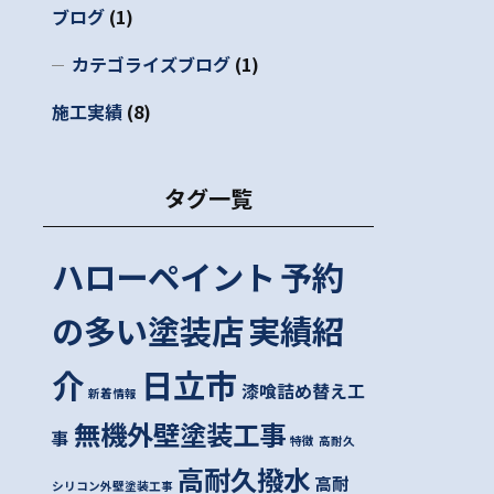
ブログ
(1)
カテゴライズブログ
(1)
施工実績
(8)
タグ一覧
ハローペイント
予約
の多い塗装店
実績紹
介
日立市
漆喰詰め替え工
新着情報
無機外壁塗装工事
事
特徴
高耐久
高耐久撥水
高耐
シリコン外壁塗装工事