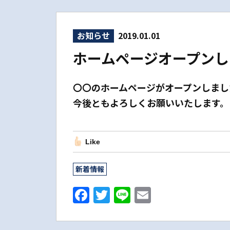
お知らせ
2019.01.01
ホームページオープンし
〇〇のホームページがオープンしまし
今後ともよろしくお願いいたします。
Like
新着情報
F
T
Li
E
a
w
n
m
c
it
e
ai