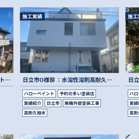
施工実績
施工
日立市K様邸：新築再現フルマット【高機能高耐久】遮断熱外壁塗装工事
日立市O様邸 ：水溶性溶剤高耐久屋根塗装 /高耐久無機透湿性外壁塗装工事
ハローペイント
予約の多い塗装店
ハロ
実績紹介
日立市
無機外壁塗装工事
実績
高耐久撥水
高耐