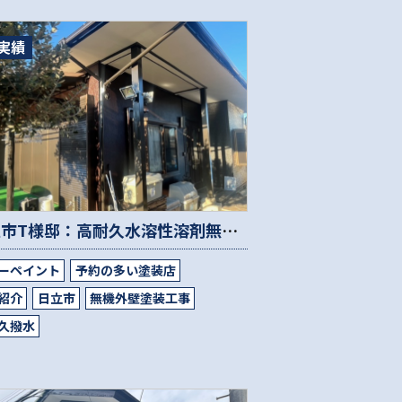
実績
日立市T様邸：高耐久水溶性溶剤無機塗装３０年/軒天貼り替え工事
ーペイント
予約の多い塗装店
紹介
日立市
無機外壁塗装工事
久撥水